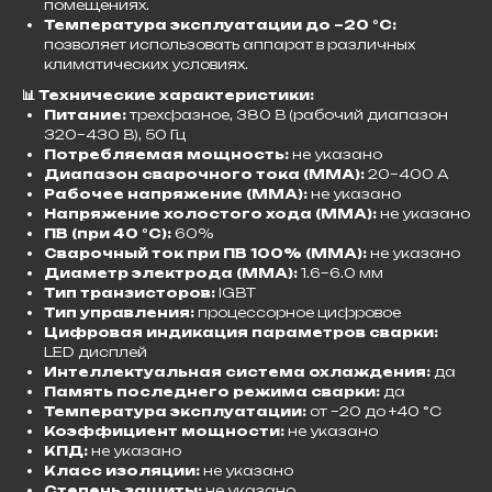
помещениях.
Температура эксплуатации до –20 °C:
позволяет использовать аппарат в различных
климатических условиях.​
📊 Технические характеристики:
Питание:
трехфазное, 380 В (рабочий диапазон
320–430 В), 50 Гц
Потребляемая мощность:
не указано
Диапазон сварочного тока (MMA):
20–400 А
Рабочее напряжение (MMA):
не указано
Напряжение холостого хода (MMA):
не указано
ПВ (при 40 °C):
60%
Сварочный ток при ПВ 100% (MMA):
не указано
Диаметр электрода (MMA):
1.6–6.0 мм
Тип транзисторов:
IGBT
Тип управления:
процессорное цифровое
Цифровая индикация параметров сварки:
LED дисплей
Интеллектуальная система охлаждения:
да
Память последнего режима сварки:
да
Температура эксплуатации:
от –20 до +40 °C
Коэффициент мощности:
не указано
КПД:
не указано
Класс изоляции:
не указано
Степень защиты:
не указано