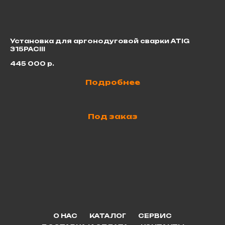
Установка для аргонодуговой сварки ATIG
Ке
315PACIII
6
445 000
р.
Подробнее
Под заказ
О НАС
КАТАЛОГ
СЕРВИС