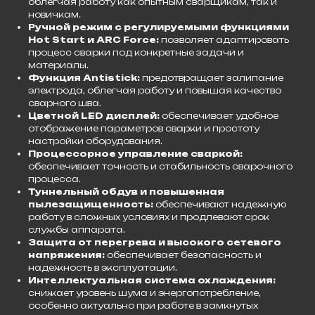
облегчая работу как опытным сварщикам, так и
новичкам.
Ручной режим с регулируемыми функциями
Hot Start и ARC Force:
позволяет адаптировать
процесс сварки под конкретные задачи и
материалы.
Функция Antistick:
предотвращает залипание
электрода, облегчая работу и повышая качество
сварного шва.
Цветной LED дисплей:
обеспечивает удобное
отображение параметров сварки и простоту
настройки оборудования.
Процессорное управление сваркой:
обеспечивает точность и стабильность сварочного
процесса.
Туннельный обдув и повышенная
пылезащищенность:
обеспечивают надежную
работу в сложных условиях и продлевают срок
службы аппарата.
Защита от перегрева и высокого сетевого
напряжения:
обеспечивает безопасность и
надежность в эксплуатации.
Интеллектуальная система охлаждения:
снижает уровень шума и энергопотребление,
особенно актуально при работе в замкнутых