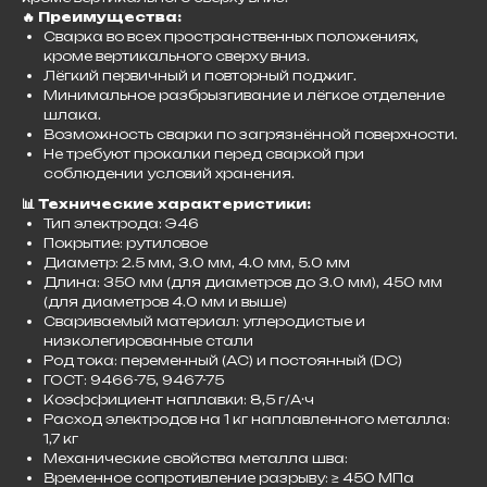
🔥 Преимущества:
Сварка во всех пространственных положениях,
кроме вертикального сверху вниз.
Лёгкий первичный и повторный поджиг.
Минимальное разбрызгивание и лёгкое отделение
шлака.
Возможность сварки по загрязнённой поверхности.
Не требуют прокалки перед сваркой при
соблюдении условий хранения.​
📊 Технические характеристики:
Тип электрода: Э46
Покрытие: рутиловое
Диаметр: 2.5 мм, 3.0 мм, 4.0 мм, 5.0 мм
Длина: 350 мм (для диаметров до 3.0 мм), 450 мм
(для диаметров 4.0 мм и выше)
Свариваемый материал: углеродистые и
низколегированные стали
Род тока: переменный (AC) и постоянный (DC)
ГОСТ: 9466-75, 9467-75
Коэффициент наплавки: 8,5 г/А·ч
Расход электродов на 1 кг наплавленного металла:
1,7 кг
Механические свойства металла шва:
Временное сопротивление разрыву: ≥ 450 МПа