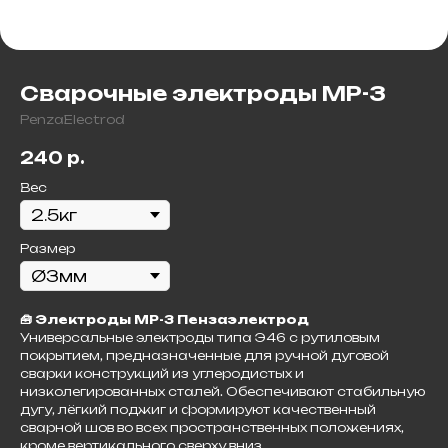
Сварочные электроды МР-3
PenzaElectrod
240
р.
Вес
Размер
🧰 Электроды МР-3 Пензаэлектрод
Универсальные электроды типа Э46 с рутиловым
покрытием, предназначенные для ручной дуговой
сварки конструкций из углеродистых и
низколегированных сталей. Обеспечивают стабильную
дугу, лёгкий поджиг и формируют качественный
сварной шов во всех пространственных положениях,
кроме вертикального сверху вниз.​