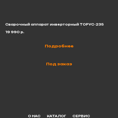
Сварочный аппарат инверторный ТОРУС-235
Св
19 990
р.
22
Подробнее
Под заказ
О НАС
КАТАЛОГ
СЕРВИС