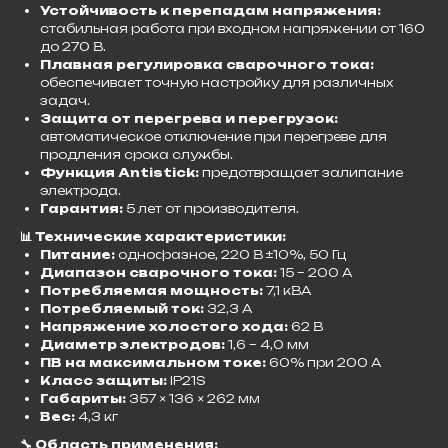
Устойчивость к перепадам напряжения:
стабильная работа при входном напряжении от 160
до 270 В.
Плавная регулировка сварочного тока:
обеспечивает точную настройку для различных
задач.
Защита от перегрева и перегрузок:
автоматическое отключение при перегреве для
продления срока службы.
Функция Antistick:
предотвращает залипание
электрода.
Гарантия:
5 лет от производителя.​
📊 Технические характеристики:
Питание:
однофазное, 220 В ±10%, 50 Гц
Диапазон сварочного тока:
15 – 200 А
Потребляемая мощность:
7,1 кВА
Потребляемый ток:
32,3 А
Напряжение холостого хода:
62 В
Диаметр электродов:
1,6 – 4,0 мм
ПВ на максимальном токе:
60% при 200 А
Класс защиты:
IP21S
Габариты:
357 × 136 × 262 мм
Вес:
4,3 кг​
🔧 Область применения: