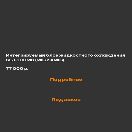
Интегрируемый блок жидкостного охлаждения
Ап
SLJ-500MB (MIG и AMIG)
63
77 000
р.
6
Подробнее
Под заказ