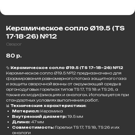
Керамическое cопло Ø19.5 (TS
17-18-26) №12
Сварог
80
р.
🔩
Керамическое сопло Ø19.5 (TS 17–18–26) №12
Керамическое сопло Ø19.5 №12 предназначено для
формирования равномерного потока защитного газа
и защиты сварочной ванны от окружающей среды в
аргонодуговых горелках типов TS 17, TS 18 и TS 26, а
также их модификациях и аналогах. Используется при
стандартных условиях выполнения работ.​
📊
Технические характеристики:
Материал:
Керамика
Внутренний диаметр:
19.5 мм
Длина:
47 мм
Совместимость:
Горелки TS 17, TS 18, TS 26 и их
аналоги