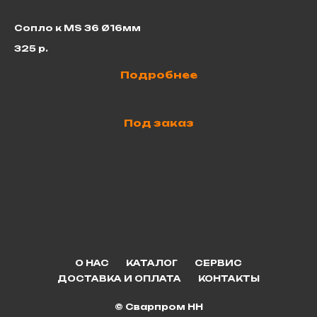
Сопло к MS 36 Ø16мм
Ка
325
р.
2
Подробнее
Под заказ
О НАС
КАТАЛОГ
СЕРВИС
ДОСТАВКА И ОПЛАТА
КОНТАКТЫ
© Сварпром НН