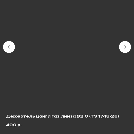
Держатель цанги газ.линза Ø2.0 (TS 17-18-26)
Ка
400
р.
2