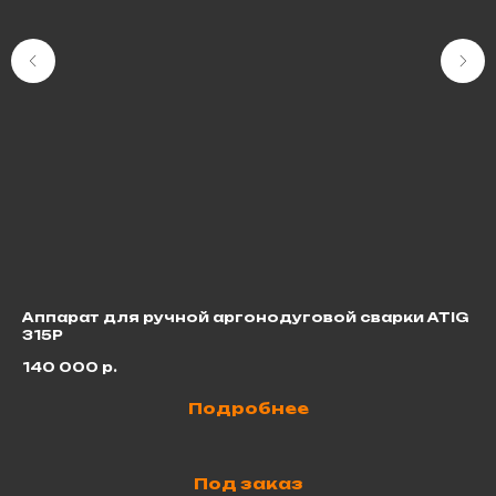
Аппарат для ручной аргонодуговой сварки ATIG
Ре
315P
1 
140 000
р.
Подробнее
Под заказ