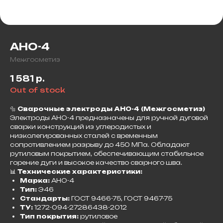
АНО-4
Межгосметиз
1 581
р.
Out of stock
🔩
Сварочные электроды АНО-4 (Межгосметиз)
Электроды АНО-4 предназначены для ручной дуговой
сварки конструкций из углеродистых и
низколегированных сталей с временным
сопротивлением разрыву до 450 МПа. Обладают
рутиловым покрытием, обеспечивающим стабильное
горение дуги и высокое качество сварного шва.​
📊
Технические характеристики:
Марка:
АНО-4
Тип:
Э46
Стандарты:
ГОСТ 9466-75, ГОСТ 9467-75
ТУ:
1272-094-27286438-2012
Тип покрытия:
рутиловое