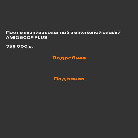
Пост механизированной импульсной сварки
Ца
AMIG 500P PLUS
8
756 000
р.
Подробнее
Под заказ