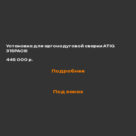
Установка для аргонодуговой сварки ATIG
Ма
315PACIII
7 
445 000
р.
Подробнее
Под заказ