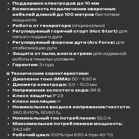
Поддержка электродов до 10 мм
Возможность подключения сварочных
кабелей длиной до 100 метров
без потери
мощности
Работа от генератора
(опционально)
Регулируемый горячий старт (Hot Start)
для
легкого поджига дуги
Регулируемый форсаж дуги (Arc Force)
для
стабилизации дуги
Защита от пыли, влаги и грязи
для надежной
работы в тяжелых условиях
Гарантия:
3 года
📊 Технические характеристики:
Диапазон тока (MMA):
50 – 630 А
Диаметр электрода:
3,0 – 10,0 мм
Напряжение холостого хода:
96 В
Класс защиты:
IP 23
Класс изоляции:
H
Номинальное входное напряжение/частота:
380 В ±10%, 50/60 Гц
Номинальный ток потребления:
52,0 А
Максимальная потребляемая мощность:
34,2 кВт
Рабочий цикл:
100% при 630 А (при 40 °C)