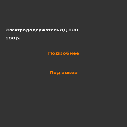
Электрододержатель ЭД-500
Кл
300
р.
2
Подробнее
Под заказ