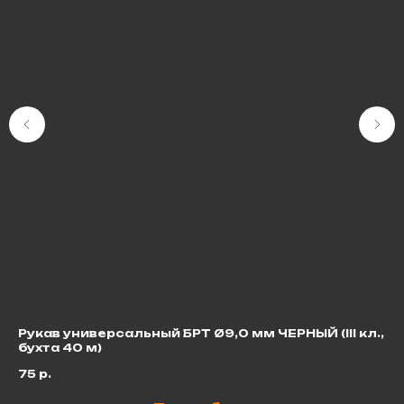
Рукав универсальный БРТ Ø9,0 мм ЧЕРНЫЙ (III кл.,
Ке
бухта 40 м)
6
75
р.