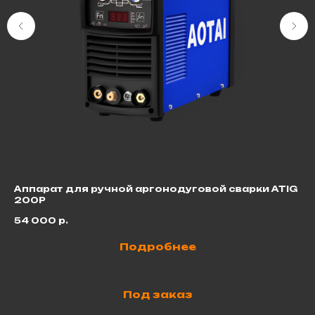
Аппарат для ручной аргонодуговой сварки ATIG
Со
200P
3
54 000
р.
Подробнее
Под заказ