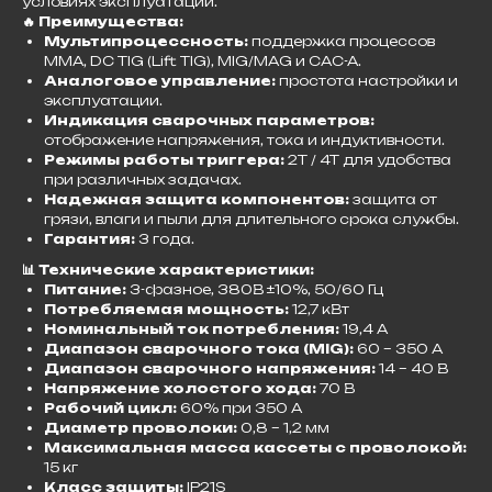
условиях эксплуатации.​
🔥 Преимущества:
Мультипроцессность:
поддержка процессов
MMA, DC TIG (Lift TIG), MIG/MAG и CAC-A.
Аналоговое управление:
простота настройки и
эксплуатации.
Индикация сварочных параметров:
отображение напряжения, тока и индуктивности.
Режимы работы триггера:
2T / 4T для удобства
при различных задачах.
Надежная защита компонентов:
защита от
грязи, влаги и пыли для длительного срока службы.
Гарантия:
3 года.​
📊 Технические характеристики:
Питание:
3-фазное, 380В ±10%, 50/60 Гц
Потребляемая мощность:
12,7 кВт
Номинальный ток потребления:
19,4 А
Диапазон сварочного тока (MIG):
60 – 350 А
Диапазон сварочного напряжения:
14 – 40 В
Напряжение холостого хода:
70 В
Рабочий цикл:
60% при 350 А
Диаметр проволоки:
0,8 – 1,2 мм
Максимальная масса кассеты с проволокой:
15 кг
Класс защиты:
IP21S