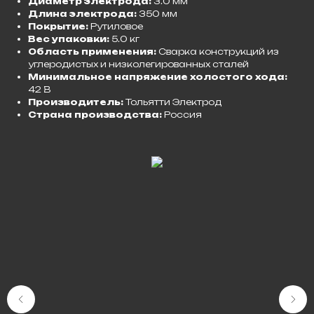
Диаметр электрода:
3.0 мм
Длина электрода:
350 мм
Покрытие:
Рутиловое
Вес упаковки:
5.0 кг
Область применения:
Сварка конструкций из
углеродистых и низколегированных сталей
Минимальное напряжение холостого хода:
42 В
Производитель:
Тольятти Электрод
Страна производства:
Россия​