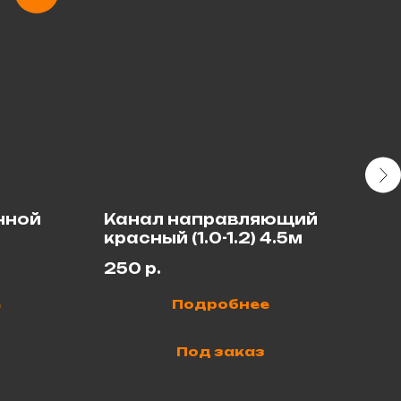
нной
Канал направляющий
Кл
красный (1.0-1.2) 4.5м
КЗ
250
р.
25
е
Подробнее
Под заказ