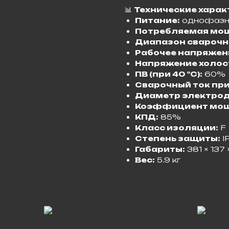
📊
Технические харак
Питание:
однофазное
Потребляемая мощ
Диапазон сварочно
Рабочее напряжен
Напряжение холост
ПВ (при 40 °C):
60%
Сварочный ток при
Диаметр электрод
Коэффициент мощ
КПД:
85%
Класс изоляции:
F
Степень защиты:
I
Габариты:
381 × 137
Вес:
5.9 кг