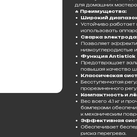
для домашних мастеров
🔥
Преимущества:
Широкий диапазон
Устойчиво работает 
использовать аппара
Сварка электрода
Позволяет эффектив
низкоуглеродистые и
Функция Antistick
Предотвращает зали
повышая качество шв
Классическая сис
Бесступенчатая рег
прорезиненного регул
Компактность и лё
Вес всего 4.1 кг и п
бамперами обеспечи
к механическим повр
Эффективная сис
Обеспечивает беспер
риска перегрева.​