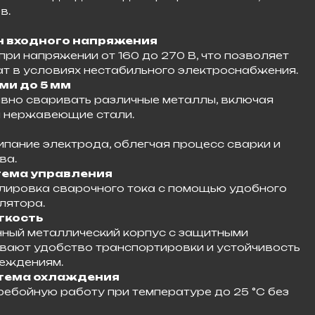
.​
 входного напряжения
при напряжении от 160 до 270 В, что позволяет
т в условиях нестабильного электроснабжения.​
ми до 5 мм
но сваривать различные металлы, включая
 нержавеющие стали.​
пание электрода, облегчая процесс сварки и
а.​
тема управления
улировка сварочного тока с помощью удобного
ятора.​
гкость
рочный металлический корпус с защитными
вают удобство транспортировки и устойчивость
еждениям.​
тема охлаждения
ебойную работу при температуре до 25 °C без