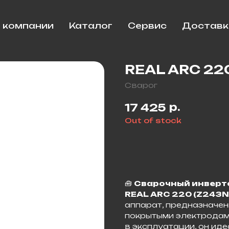
 компании
Каталог
Сервис
Доставк
REAL ARC 22
Сварог
р.
17 425
Out of stock
🧰
Сварочный инверто
REAL ARC 220 (Z243N
аппарат, предназначен
покрытыми электродами
в эксплуатации, он ид