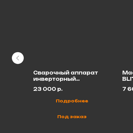
нечник
Сварочный аппарат
Ма
й)
инверторный
BLI
ТОРУС-250
23 000
р.
7 
Подробнее
Под заказ