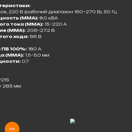
теристики:
, 220 В (рабочий диапазон 160–270 В), 50 Гц
ность (MMA):
8.0 кВА
го тока (MMA):
15–220 А
ие (MMA):
20.6–27.2 В
ого хода:
66 В
 ПВ 100%:
180 А
а (MMA):
1.5–5.0 мм
ности:
0.7
P21S
 × 285 мм
Хит