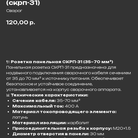
(скрп-31)
Сварог
120,00
р.
​🔌
Розетка панельная СКРП-31 (35–70 мм²)
Панельная розетка СКРП-31 предназначена для
надёжного подключения сварочного кабеля сечением
от 35 до 70 мм² к источнику питания. Обеспечивает
безопасное и устойчивое соединение,
устанавливается на корпус сварочного аппарата.​
📊
Технические характеристики:
Сечение кабеля:
35–70 мм²
Максимальный ток:
400 А
Материал токопроводящего элемента:
латунь
Материал изоляции:
карболит
Присоединительная резьба к корпусу:
M20×1.5
Диаметр отверстия в панели:
30 мм