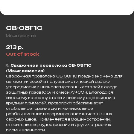
СВ-08Г1С
Межгосметиз
213
р.
Out of stock
🔩
Сварочная проволока СВ-08Г1С
(Межгосметиз)
Сварочная проволока СВ-08Г1С предназначена для
автоматической и полуавтоматической сварки
углеродистых и низколегированных сталей в среде
защитных газов (CO₂ и смеси Ar+CO₂). Благодаря
высокому качеству стали и низкому содержанию
вредных примесей, проволока обеспечивает
стабильное горение дуги, минимальное
разбрызгивание и формирование качественных
сварных швов. Применяется в машиностроении,
строительстве, судостроении и других отраслях
промышленности.​