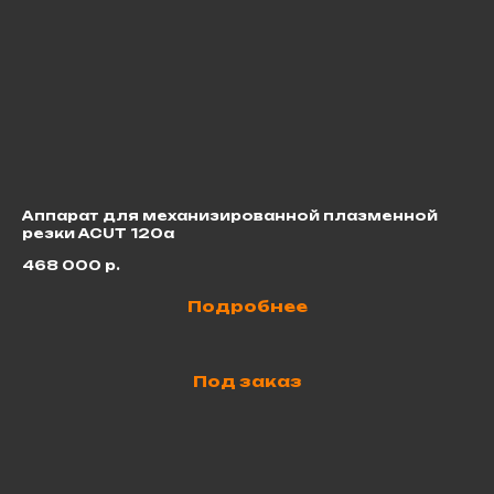
Аппарат для механизированной плазменной
За
резки ACUT 120a
12
468 000
р.
Подробнее
Под заказ