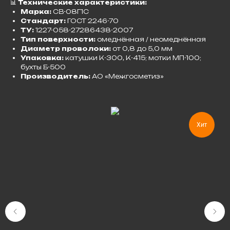
📊
Технические характеристики:
Марка:
СВ-08Г1С
Стандарт:
ГОСТ 2246-70
ТУ:
1227-058-27286438-2007
Тип поверхности:
омеднённая / неомеднённая
Диаметр проволоки:
от 0,8 до 5,0 мм
Упаковка:
катушки К-300, К-415; мотки МП-100;
бухты Б-500
Производитель:
АО «Межгосметиз»
Хит