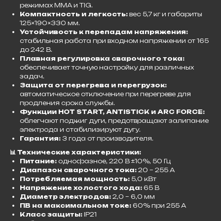
режимах MMA и TIG.
Компактность и легкость:
вес 5,7 кг и габариты
125×190×330 мм.
Устойчивость к перепадам напряжения:
стабильная работа при входном напряжении от 165
до 242 В.
Плавная регулировка сварочного тока:
обеспечивает точную настройку для различных
задач.
Защита от перегрева и перегрузок:
автоматическое отключение при перегреве для
продления срока службы.
Функции HOT START, ANTISTICK и ARC FORCE:
облегчают поджиг дуги, предотвращают залипание
электрода и стабилизируют дугу.
Гарантия:
3 года от производителя.​
📊 Технические характеристики:
Питание:
однофазное, 220 В ±10%, 50 Гц
Диапазон сварочного тока:
20 – 255 А
Потребляемая мощность:
5,0 кВт
Напряжение холостого хода:
65 В
Диаметр электродов:
2,0 – 6,0 мм
ПВ на максимальном токе:
60% при 255 А
Класс защиты:
IP21